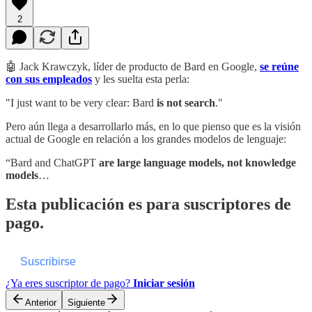
2
🤖 Jack Krawczyk, líder de producto de Bard en Google,
se reúne
con sus empleados
y les suelta esta perla:
"I just want to be very clear: Bard
is not search
."
Pero aún llega a desarrollarlo más, en lo que pienso que es la visión
actual de Google en relación a los grandes modelos de lenguaje:
“Bard and ChatGPT
are large language models, not knowledge
models
…
Esta publicación es para suscriptores de
pago.
Suscribirse
¿Ya eres suscriptor de pago?
Iniciar sesión
Anterior
Siguiente