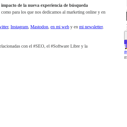
o impacto de la nueva experiencia de búsqueda
eb como para los que nos dedicamos al marketing online y en
itter⁠⁠⁠
,
⁠⁠⁠Instagram⁠⁠⁠
,
⁠⁠⁠Mastodon⁠⁠⁠
,
⁠⁠⁠en mi web⁠⁠⁠
y en
⁠⁠⁠mi newsletter⁠⁠⁠
.
relacionadas con el #SEO, el #Software Libre y la
#
m