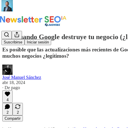
#73 Cuando Google destruye tu negocio (¿l
Suscribirse
Iniciar sesión
Es posible que las actualizaciones más recientes de 
muchos negocios ¿legítimos?
José Manuel Sánchez
abr 18, 2024
∙ De pago
4
2
2
Compartir